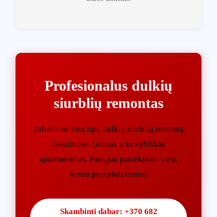
Profesionalus dulkių
siurblių remontas
Atliekame visų tipų dulkių siurblių remontą
Šiauliuose. Greitas ir kokybiškas
aptarnavimas. Patogiai pasiekiama vieta
Arena prekybos centre.
Skambinti dabar: +370 682