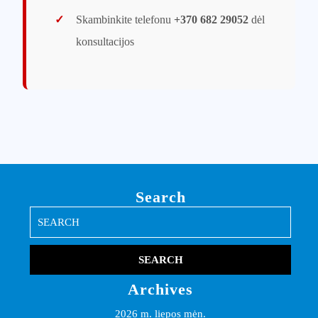
✓
Skambinkite telefonu
+370 682 29052
dėl
konsultacijos
Search
Search
for:
Archives
2026 m. liepos mėn.