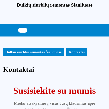
Skip
Dulkių siurblių remontas Šiauliuose
to
content
Skip
to
content
Dulkių siurblių remontas Šiauliuose
Kontaktai
Kontaktai
Susisiekite su mumis
Mielai atsakysime į visus Jūsų klausimus apie