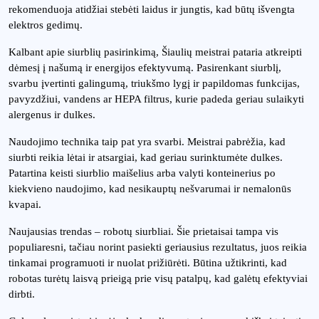
rekomenduoja atidžiai stebėti laidus ir jungtis, kad būtų išvengta
elektros gedimų.
Kalbant apie siurblių pasirinkimą, Šiaulių meistrai pataria atkreipti
dėmesį į našumą ir energijos efektyvumą. Pasirenkant siurblį,
svarbu įvertinti galingumą, triukšmo lygį ir papildomas funkcijas,
pavyzdžiui, vandens ar HEPA filtrus, kurie padeda geriau sulaikyti
alergenus ir dulkes.
Naudojimo technika taip pat yra svarbi. Meistrai pabrėžia, kad
siurbti reikia lėtai ir atsargiai, kad geriau surinktumėte dulkes.
Patartina keisti siurblio maišelius arba valyti konteinerius po
kiekvieno naudojimo, kad nesikauptų nešvarumai ir nemalonūs
kvapai.
Naujausias trendas – robotų siurbliai. Šie prietaisai tampa vis
populiaresni, tačiau norint pasiekti geriausius rezultatus, juos reikia
tinkamai programuoti ir nuolat prižiūrėti. Būtina užtikrinti, kad
robotas turėtų laisvą prieigą prie visų patalpų, kad galėtų efektyviai
dirbti.