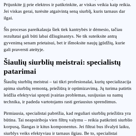
Prijunkite jį prie elektros ir patikrinkite, ar viskas veikia kaip reikia.
Jei viskas gerai, turėsite atgaivintą seną siurblį, kuris tarnaus dar
ilgai.
Šis procesas pareikalauja šiek tiek kantrybės ir dėmesio, tačiau
rezultatai gali būti labai džiuginantys. Ne tik suteiksite antrą
gyvenimą senam prietaisui, bet ir išmoksite naujų įgūdžių, kurie
gali praversti ateityje.
Šiaulių siurblių meistrai: specialistų
patarimai
Šiaulių siurblių meistrai – tai tikri profesionalai, kurių specializacija
apima siurblių remontą, priežiūrą ir optimizavimą. Jų turima patirtis
leidžia efektyviai spręsti įvairias problemas, susijusias su namų
technika, ir padeda vartotojams rasti geriausius sprendimus.
Pirmiausia, specialistai pabrėžia, kad reguliari siurblių priežiūra yra
būtina. Tai neapsiriboja vien filtrų valymu – reikia patikrinti siurblio
korpusą, šlangas ir kitus komponentus. Jei filtrai bus išvalyti laiku,
siurblys veiks efektyviau ir tarnaus ilgiau. Be to, specialistai