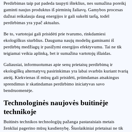
Perdirbimas taip pat padeda taupyti išteklius, nes sumažina poreikį
gaminti naujus produktus iš pirminių žaliavų. Gamybos procesas
dažnai reikalauja daug energijos ir gali sukelti taršą, todėl
perdirbimas yra ypač aktualus.
Be to, vartotojai gali prisidėti prie tvarumo, rinkdamiesi
ekologiškus siurblius. Dauguma naujų modelių gaminami iš
perdirbtų medžiagų ir pasižymi energijos efektyvumu. Tai ne tik
teigiamai veikia aplinką, bet ir sumažina vartotojų išlaidas.
Galiausiai, informuotumas apie senų prietaisų perdirbimą ir
ekologiškų alternatyvų pasirinkimas yra labai svarbūs kuriant tvarią
ateitį. Kiekvienas iš mūsų gali prisidėti, priimdamas atsakingus
sprendimus ir skatindamas perdirbimo iniciatyvas savo
bendruomenėje.
Technologinės naujovės buitinėje
technikoje
Buitinės technikos technologijų pažanga pastaraisiais metais
ženkliai pagerino mūsų kasdienybę. Šiuolaikiniai prietaisai ne tik