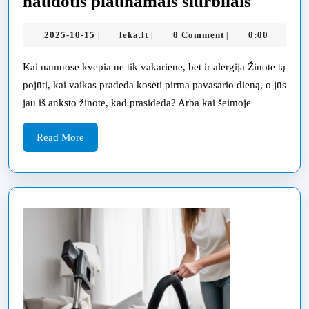
Kaip
naudotis plaunamais siurbliais
pasirink
2025-
leka.lt
2025-10-15
leka.lt
0 Comment
0:00
|
|
|
alergol
10-
visai
15
Kai namuose kvepia ne tik vakariene, bet ir alergija Žinote tą
šeimai:
pojūtį, kai vaikas pradeda kosėti pirmą pavasario dieną, o jūs
praktin
jau iš anksto žinote, kad prasideda? Arba kai šeimoje
vadova
Read
Read More
tėvams
More
su
alergiš
ligomis
sergant
vaikams
naudoti
plauna