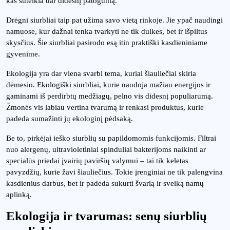
kas suteikia dar didesnį patogumą.
Drėgni siurbliai taip pat užima savo vietą rinkoje. Jie ypač naudingi
namuose, kur dažnai tenka tvarkyti ne tik dulkes, bet ir išpiltus
skysčius. Šie siurbliai pasirodo esą itin praktiški kasdieniniame
gyvenime.
Ekologija yra dar viena svarbi tema, kuriai šiauliečiai skiria
dėmesio. Ekologiški siurbliai, kurie naudoja mažiau energijos ir
gaminami iš perdirbtų medžiagų, pelno vis didesnį populiarumą.
Žmonės vis labiau vertina tvarumą ir renkasi produktus, kurie
padeda sumažinti jų ekologinį pėdsaką.
Be to, pirkėjai ieško siurblių su papildomomis funkcijomis. Filtrai
nuo alergenų, ultravioletiniai spinduliai bakterijoms naikinti ar
specialūs priedai įvairių paviršių valymui – tai tik keletas
pavyzdžių, kurie žavi šiauliečius. Tokie įrenginiai ne tik palengvina
kasdienius darbus, bet ir padeda sukurti švarią ir sveiką namų
aplinką.
Ekologija ir tvarumas: senų siurblių