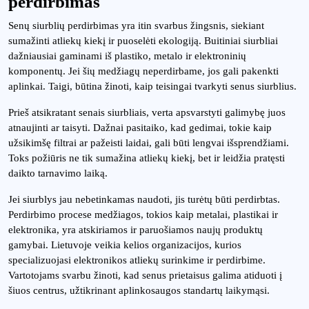
perdirbimas
Senų siurblių perdirbimas yra itin svarbus žingsnis, siekiant
sumažinti atliekų kiekį ir puoselėti ekologiją. Buitiniai siurbliai
dažniausiai gaminami iš plastiko, metalo ir elektroninių
komponentų. Jei šių medžiagų neperdirbame, jos gali pakenkti
aplinkai. Taigi, būtina žinoti, kaip teisingai tvarkyti senus siurblius.
Prieš atsikratant senais siurbliais, verta apsvarstyti galimybę juos
atnaujinti ar taisyti. Dažnai pasitaiko, kad gedimai, tokie kaip
užsikimšę filtrai ar pažeisti laidai, gali būti lengvai išsprendžiami.
Toks požiūris ne tik sumažina atliekų kiekį, bet ir leidžia pratęsti
daikto tarnavimo laiką.
Jei siurblys jau nebetinkamas naudoti, jis turėtų būti perdirbtas.
Perdirbimo procese medžiagos, tokios kaip metalai, plastikai ir
elektronika, yra atskiriamos ir paruošiamos naujų produktų
gamybai. Lietuvoje veikia kelios organizacijos, kurios
specializuojasi elektronikos atliekų surinkime ir perdirbime.
Vartotojams svarbu žinoti, kad senus prietaisus galima atiduoti į
šiuos centrus, užtikrinant aplinkosaugos standartų laikymąsi.