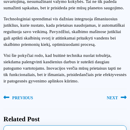
suvartojimą, nesumažinant valymo kokybės. Tai ne tik padeda
sumažinti sąskaitas, bet ir prisideda prie mūsų planetos saugojimo.
Technologiniai sprendimai vis dažniau integruoja išmaniuosius
jutiklius, kurie nustato, kada prietaisas naudojamas, ir automatiškai
reguliuoja savo veikimą. Pavyzdžiui, skalbimo mašinose jutikliai
gali aptikti skalbinių svorį ir atitinkamai pritaikyti vandens bei
skalbimo priemonių kiekį, optimizuodami procesą.
Visi šie pokyčiai rodo, kad buitinė technika nuolat tobulėja,
siekdama palengvinti kasdienius darbus ir suteikti daugiau
patogumo vartotojams. Inovacijos verčia mūsų prietaisus tapti ne
tik funkcionaliais, bet ir išmaniais, prisidedančiais prie efektyvesnės
ir patogesnės gyvenimo aplinkos kūrimo.
Navigacija
PREVIOUS
NEXT
tarp
Previous
Next
įrašų
post:
post:
Related Post