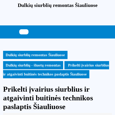
Skip
Dulkių siurblių remontas Šiauliuose
to
content
Skip
to
content
Dulkių siurblių remontas Šiauliuose
Dulkių siurblių - šluotų remontas
Prikelti įvairius siurblius
ir atgaivinti buitinės technikos paslaptis Šiauliuose
Prikelti įvairius siurblius ir
atgaivinti buitinės technikos
paslaptis Šiauliuose