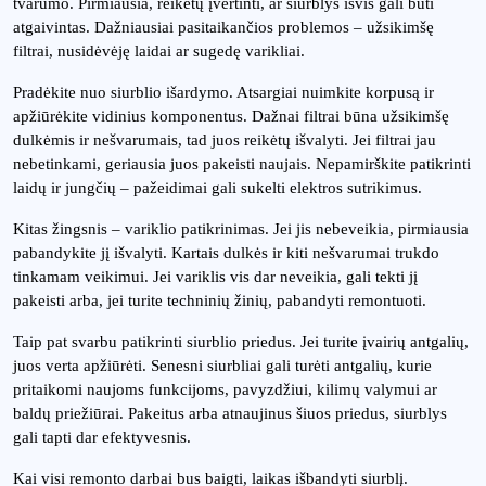
tvarumo. Pirmiausia, reikėtų įvertinti, ar siurblys išvis gali būti
atgaivintas. Dažniausiai pasitaikančios problemos – užsikimšę
filtrai, nusidėvėję laidai ar sugedę varikliai.
Pradėkite nuo siurblio išardymo. Atsargiai nuimkite korpusą ir
apžiūrėkite vidinius komponentus. Dažnai filtrai būna užsikimšę
dulkėmis ir nešvarumais, tad juos reikėtų išvalyti. Jei filtrai jau
nebetinkami, geriausia juos pakeisti naujais. Nepamirškite patikrinti
laidų ir jungčių – pažeidimai gali sukelti elektros sutrikimus.
Kitas žingsnis – variklio patikrinimas. Jei jis nebeveikia, pirmiausia
pabandykite jį išvalyti. Kartais dulkės ir kiti nešvarumai trukdo
tinkamam veikimui. Jei variklis vis dar neveikia, gali tekti jį
pakeisti arba, jei turite techninių žinių, pabandyti remontuoti.
Taip pat svarbu patikrinti siurblio priedus. Jei turite įvairių antgalių,
juos verta apžiūrėti. Senesni siurbliai gali turėti antgalių, kurie
pritaikomi naujoms funkcijoms, pavyzdžiui, kilimų valymui ar
baldų priežiūrai. Pakeitus arba atnaujinus šiuos priedus, siurblys
gali tapti dar efektyvesnis.
Kai visi remonto darbai bus baigti, laikas išbandyti siurblį.