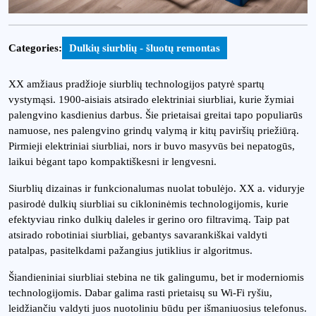
Categories:
Dulkių siurblių - šluotų remontas
XX amžiaus pradžioje siurblių technologijos patyrė spartų
vystymąsi. 1900-aisiais atsirado elektriniai siurbliai, kurie žymiai
palengvino kasdienius darbus. Šie prietaisai greitai tapo populiarūs
namuose, nes palengvino grindų valymą ir kitų paviršių priežiūrą.
Pirmieji elektriniai siurbliai, nors ir buvo masyvūs bei nepatogūs,
laikui bėgant tapo kompaktiškesni ir lengvesni.
Siurblių dizainas ir funkcionalumas nuolat tobulėjo. XX a. viduryje
pasirodė dulkių siurbliai su cikloninėmis technologijomis, kurie
efektyviau rinko dulkių daleles ir gerino oro filtravimą. Taip pat
atsirado robotiniai siurbliai, gebantys savarankiškai valdyti
patalpas, pasitelkdami pažangius jutiklius ir algoritmus.
Šiandieniniai siurbliai stebina ne tik galingumu, bet ir moderniomis
technologijomis. Dabar galima rasti prietaisų su Wi-Fi ryšiu,
leidžiančiu valdyti juos nuotoliniu būdu per išmaniuosius telefonus.