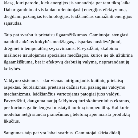
klasę, kuri parodo, kiek energijos jis sunaudoja per tam tikrą laiką.
Dabar gamintojai vis labiau orientuojasi į energijos efektyvumą,
diegdami pažangias technologijas, leidžiančias sumažinti energijos
sąnaudas.
Taip pat svarbu ir prietaisų ilgaamžiškumas. Gamintojai stengiasi
naudoti aukštos kokybės medžiagas, atsparias nusidėvėjimui,
drėgmei ir temperatūrų svyravimams. Pavyzdžiui, skalbimo
mašinose naudojamos specialios medžiagos, kurios ne tik užtikrina
ilgaamžiškumą, bet ir efektyvų drabužių valymą, neprarandant jų
kokybės.
Valdymo sistemos – dar vienas intriguojantis buitinių prietaisų
aspektas. Šiuolaikiniai prietaisai dažnai turi pažangius valdymo
mechanizmus, leidžiančius vartotojams patogiai juos valdyti.
Pavyzdžiui, dauguma naujų šaldytuvų turi skaitmeninius ekranus,
per kuriuos galite lengvai nustatyti norimą temperatūrą. Kai kurie
modeliai netgi siunčia pranešimus į telefoną apie maisto produktų
likučius.
Saugumas taip pat yra labai svarbus. Gamintojai skiria didelį