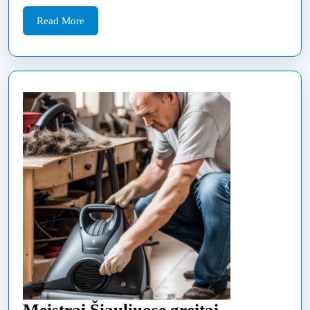
siurblius
Read
Read More
Šiauliuose
More
Meistrai Šiauliuose greitai