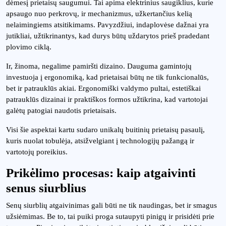
dėmesį prietaisų saugumui. Tai apima elektrinius saugiklius, kurie
apsaugo nuo perkrovų, ir mechanizmus, užkertančius kelią
nelaimingiems atsitikimams. Pavyzdžiui, indaplovėse dažnai yra
jutikliai, užtikrinantys, kad durys būtų uždarytos prieš pradedant
plovimo ciklą.
Ir, žinoma, negalime pamiršti dizaino. Dauguma gamintojų
investuoja į ergonomiką, kad prietaisai būtų ne tik funkcionalūs,
bet ir patrauklūs akiai. Ergonomiški valdymo pultai, estetiškai
patrauklūs dizainai ir praktiškos formos užtikrina, kad vartotojai
galėtų patogiai naudotis prietaisais.
Visi šie aspektai kartu sudaro unikalų buitinių prietaisų pasaulį,
kuris nuolat tobulėja, atsižvelgiant į technologijų pažangą ir
vartotojų poreikius.
Prikėlimo procesas: kaip atgaivinti
senus siurblius
Senų siurblių atgaivinimas gali būti ne tik naudingas, bet ir smagus
užsiėmimas. Be to, tai puiki proga sutaupyti pinigų ir prisidėti prie