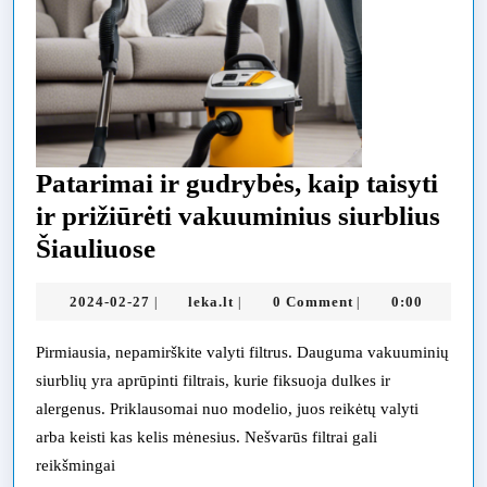
siurblia
Patarimai ir gudrybės, kaip taisyti
ir prižiūrėti vakuuminius siurblius
Patarimai
Šiauliuose
ir
2024-
leka.lt
2024-02-27
leka.lt
0 Comment
0:00
|
|
|
gudrybės,
02-
kaip
27
Pirmiausia, nepamirškite valyti filtrus. Dauguma vakuuminių
taisyti
siurblių yra aprūpinti filtrais, kurie fiksuoja dulkes ir
ir
alergenus. Priklausomai nuo modelio, juos reikėtų valyti
arba keisti kas kelis mėnesius. Nešvarūs filtrai gali
prižiūrėti
reikšmingai
vakuuminius