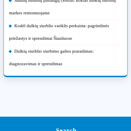
Šiaulių buitinių paslaugų centras: kokias dulkių siurblių
markes remontuojame
Kodėl dulkių siurblio variklis perkaista: pagrindinės
priežastys ir sprendimai Šiauliuose
Dulkių siurblio siurbimo galios praradimas:
diagnozavimas ir sprendimas
Search