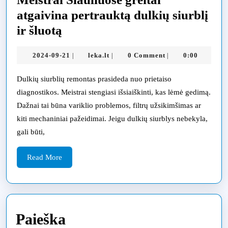
atgaivina pertrauktą dulkių siurblį
Meistrai
ir šluotą
Šiauliuose
2024-
leka.lt
2024-09-21
leka.lt
0 Comment
0:00
|
|
|
greitai
09-
atgaivina
21
Dulkių siurblių remontas prasideda nuo prietaiso
pertrauktą
diagnostikos. Meistrai stengiasi išsiaiškinti, kas lėmė gedimą.
dulkių
Dažnai tai būna variklio problemos, filtrų užsikimšimas ar
kiti mechaniniai pažeidimai. Jeigu dulkių siurblys nebekyla,
siurblį
gali būti,
ir
šluotą
Read
Read More
More
Paieška