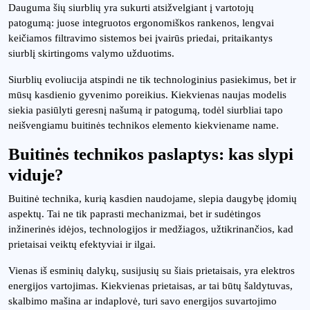
Dauguma šių siurblių yra sukurti atsižvelgiant į vartotojų
patogumą: juose integruotos ergonomiškos rankenos, lengvai
keičiamos filtravimo sistemos bei įvairūs priedai, pritaikantys
siurblį skirtingoms valymo užduotims.
Siurblių evoliucija atspindi ne tik technologinius pasiekimus, bet ir
mūsų kasdienio gyvenimo poreikius. Kiekvienas naujas modelis
siekia pasiūlyti geresnį našumą ir patogumą, todėl siurbliai tapo
neišvengiamu buitinės technikos elemento kiekviename name.
Buitinės technikos paslaptys: kas slypi
viduje?
Buitinė technika, kurią kasdien naudojame, slepia daugybę įdomių
aspektų. Tai ne tik paprasti mechanizmai, bet ir sudėtingos
inžinerinės idėjos, technologijos ir medžiagos, užtikrinančios, kad
prietaisai veiktų efektyviai ir ilgai.
Vienas iš esminių dalykų, susijusių su šiais prietaisais, yra elektros
energijos vartojimas. Kiekvienas prietaisas, ar tai būtų šaldytuvas,
skalbimo mašina ar indaplovė, turi savo energijos suvartojimo