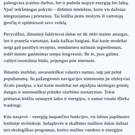
palengvina įvairius darbus, bet ir padeda taupyti energiją bei laiką.
Ypač reikšmingas pokytis – dirbtinis intelektas, kuris vis dažniau
integruojamas į prietaisus. Tai leidžia jiems mokytis iš vartotojų
įpročių ir optimizuoti savo veiklą.
Pavyzdžiui, išmanieji šaldytuvai dabar ne tik stebi maisto atsargas,
bet ir praneša vartotojui, kada kažkas baigiasi. Kai kurie modeliai
netgi gali pasiūlyti receptus, remdamiesi turimais ingredientais,
todėl maisto gaminimas tampa lengvesnis. Be to, juos galima
valdyti nuotoliniu būdu, prijungus prie interneto.
Išmanūs siurbliai, savarankiškai valantys namus, taip pat pelnė
populiarumą. Su pažangiomis navigacijos sistemomis jie efektyviai
išvalo patalpas, o kai kurie modeliai net atpažįsta skirtingas grindų
dangas ir automatiškai pritaiko siurbimo nustatymus. Tokie
prietaisai leidžia sutaupyti laiko ir energijos, o namai visada išlieka
tvarkingi.
Kita naujovė – energiją taupančios funkcijos, vis labiau paplitusios
buitinėje technikoje. Indaplovės ir skalbimo mašinos dabar dažnai
turi ekologiškas programas, kurios mažina vandens ir energijos