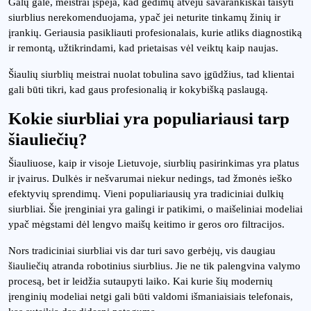
Galų gale, meistrai įspėja, kad gedimų atveju savarankiškai taisyti
siurblius nerekomenduojama, ypač jei neturite tinkamų žinių ir
įrankių. Geriausia pasikliauti profesionalais, kurie atliks diagnostiką
ir remontą, užtikrindami, kad prietaisas vėl veiktų kaip naujas.
Šiaulių siurblių meistrai nuolat tobulina savo įgūdžius, tad klientai
gali būti tikri, kad gaus profesionalią ir kokybišką paslaugą.
Kokie siurbliai yra populiariausi tarp
šiauliečių?
Šiauliuose, kaip ir visoje Lietuvoje, siurblių pasirinkimas yra platus
ir įvairus. Dulkės ir nešvarumai niekur nedings, tad žmonės ieško
efektyvių sprendimų. Vieni populiariausių yra tradiciniai dulkių
siurbliai. Šie įrenginiai yra galingi ir patikimi, o maišeliniai modeliai
ypač mėgstami dėl lengvo maišų keitimo ir geros oro filtracijos.
Nors tradiciniai siurbliai vis dar turi savo gerbėjų, vis daugiau
šiauliečių atranda robotinius siurblius. Jie ne tik palengvina valymo
procesą, bet ir leidžia sutaupyti laiko. Kai kurie šių modernių
įrenginių modeliai netgi gali būti valdomi išmaniaisiais telefonais,