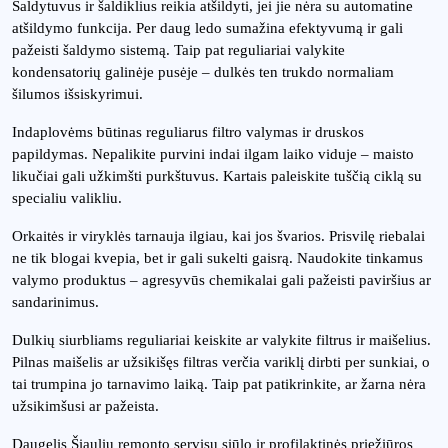
Šaldytuvus ir šaldiklius reikia atšildyti, jei jie nėra su automatine
atšildymo funkcija. Per daug ledo sumažina efektyvumą ir gali
pažeisti šaldymo sistemą. Taip pat reguliariai valykite
kondensatorių galinėje pusėje – dulkės ten trukdo normaliam
šilumos išsiskyrimui.
Indaplovėms būtinas reguliarus filtro valymas ir druskos
papildymas. Nepalikite purvini indai ilgam laiko viduje – maisto
likučiai gali užkimšti purkštuvus. Kartais paleiskite tuščią ciklą su
specialiu valikliu.
Orkaitės ir viryklės tarnauja ilgiau, kai jos švarios. Prisvilę riebalai
ne tik blogai kvepia, bet ir gali sukelti gaisrą. Naudokite tinkamus
valymo produktus – agresyvūs chemikalai gali pažeisti paviršius ar
sandarinimus.
Dulkių siurbliams reguliariai keiskite ar valykite filtrus ir maišelius.
Pilnas maišelis ar užsikišęs filtras verčia variklį dirbti per sunkiai, o
tai trumpina jo tarnavimo laiką. Taip pat patikrinkite, ar žarna nėra
užsikimšusi ar pažeista.
Daugelis Šiaulių remonto servisų siūlo ir profilaktinės priežiūros