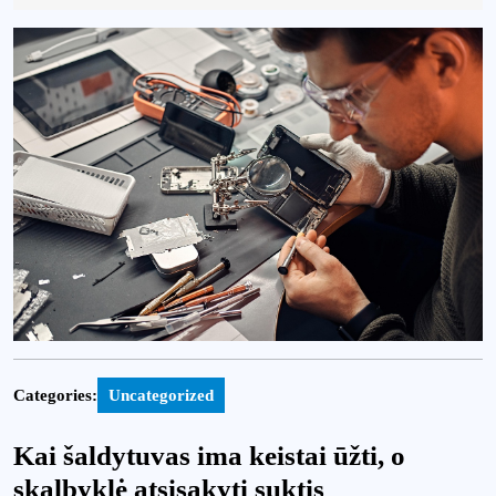
05-
07
Categories:
Uncategorized
Kai šaldytuvas ima keistai ūžti, o
skalbyklė atsisakyti suktis