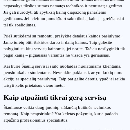
nepasakys tikslios sumos nematęs technikos ir nenustatęs gedimo.
Jis gali nurodyti tik apytikslį kainų diapazoną panašiems
gedimams. Jei telefonu jums iškart sako tikslią kainą – greičiausiai
tai tik spėliojimas.
Prieš sutikdami su remontu, prašykite detalaus kainos pasiūlymo.
Jame turėtų būti išskirtos darbo ir dalių kainos. Taip galėsite
palyginti su kitų servisų kainomis, jei norite. Tačiau nesilyginkit tik
pagal kainą – pigiausias variantas ne visada yra geriausias.
Kai kurie Šiaulių servisai siūlo nuolaidas nuolatiniams klientams,
pensininkai ar studentams. Nevenkite paklausti, ar yra kokių nors
akcijų ar specialių pasiūlymų. Taip pat galite derėtis, ypač jei reikia
taisyti kelis prietaisus vienu metu.
Kaip atpažinti tikrai gerą servisą
Šiauliuose veikia daug įmonių, siūlančių buitinės technikos
remontą. Kaip neapsirinkti? Yra keletas požymių, kurie padeda
atpažinti profesionalius specialistus.