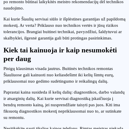
po remonto būtinai laikykitės meistro rekomendacijų dėl technikos
naudojimo.
Kai kurie Šiaulių servisai siūlo ir išplėstines garantijas už papildomą
mokestį. Ar verta? Priklauso nuo technikos vertės ir jūsų rizikos
tolerancijos. Brangiai buitinei technikai, pavyzdžiui, šaldytuvui ar
skalbyklei, ilgesnė garantija gali būti protingas pasirinkimas.
Kiek tai kainuoja ir kaip nesumokėti
per daug
Pinigų klausimas visada jautrus. Buitinės technikos remontas
Šiauliuose gali kainuoti nuo keliasdešimt iki kelių šimtų eurų,
priklausomai nuo gedimo sudėtingumo ir reikalingų dalių.
Paprastai kaina susideda iš kelių dalių: diagnostikos, darbo valandų
ir atsarginių dalių. Kai kurie servisai diagnostiką įskaičiuoja į
bendrą remonto kainą, jei nusprendžiate taisyti pas juos. Kiti ima
fiksuotą diagnostikos mokestį nepriklausomai nuo to, ar sutinkate
su remontu.
Nesitikėkite gauti tikslios kainos telefonu. Rimtas meistras niekada