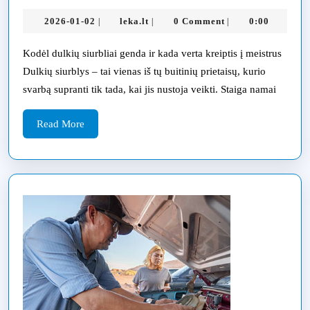
siurblio
2026-
leka.lt
2026-01-02
leka.lt
0 Comment
0:00
|
|
|
remont
01-
kaina
02
Kodėl dulkių siurbliai genda ir kada verta kreiptis į meistrus
Šiauliuo
Dulkių siurblys – tai vienas iš tų buitinių prietaisų, kurio
nuo
svarbą supranti tik tada, kai jis nustoja veikti. Staiga namai
ko
Read
Read More
ji
More
priklau