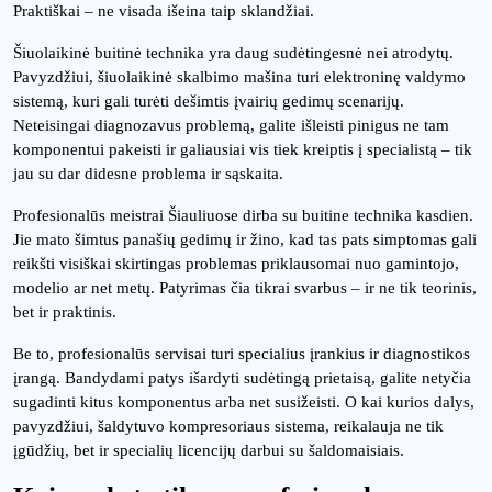
Praktiškai – ne visada išeina taip sklandžiai.
Šiuolaikinė buitinė technika yra daug sudėtingesnė nei atrodytų.
Pavyzdžiui, šiuolaikinė skalbimo mašina turi elektroninę valdymo
sistemą, kuri gali turėti dešimtis įvairių gedimų scenarijų.
Neteisingai diagnozavus problemą, galite išleisti pinigus ne tam
komponentui pakeisti ir galiausiai vis tiek kreiptis į specialistą – tik
jau su dar didesne problema ir sąskaita.
Profesionalūs meistrai Šiauliuose dirba su buitine technika kasdien.
Jie mato šimtus panašių gedimų ir žino, kad tas pats simptomas gali
reikšti visiškai skirtingas problemas priklausomai nuo gamintojo,
modelio ar net metų. Patyrimas čia tikrai svarbus – ir ne tik teorinis,
bet ir praktinis.
Be to, profesionalūs servisai turi specialius įrankius ir diagnostikos
įrangą. Bandydami patys išardyti sudėtingą prietaisą, galite netyčia
sugadinti kitus komponentus arba net susižeisti. O kai kurios dalys,
pavyzdžiui, šaldytuvo kompresoriaus sistema, reikalauja ne tik
įgūdžių, bet ir specialių licencijų darbui su šaldomaisiais.