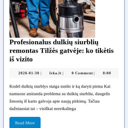
Profesionalus dulkių siurblių
remontas Tilžės gatvėje: ko tikėtis
Profesionalus
iš vizito
dulkių
2026-
leka.lt
2026-01-30
leka.lt
0 Comment
0:00
|
|
|
siurblių
01-
remontas
30
Kodėl dulkių siurblys staiga nutilo ir ką daryti pirma Kai
Tilžės
namuose atsiranda problema su dulkių siurbliu, daugelis
gatvėje:
žmonių iš karto galvoja apie naują pirkimą. Tačiau
dažniausiai tai – visiškai nereikalinga
ko
tikėtis
Read
Read More
iš