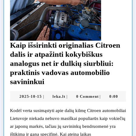
Kaip išsirinkti originalias Citroen
dalis ir atpažinti kokybiškus
analogus net ir dulkių siurbliui:
praktinis vadovas automobilio
Kaip
savininkui
išsirinkti
2025-
leka.lt
2025-10-15
leka.lt
0 Comment
0:00
|
|
|
originalias
10-
Citroen
15
Kodėl verta susimąstyti apie dalių kilmę Citroen automobiliai
dalis
Lietuvoje niekada nebuvo masiškai populiarūs kaip vokiečių
ir
ar japonų markės, tačiau jų savininkų bendruomenė yra
ištikima ir gana specifinė. Kai ateina laikas
atpažinti