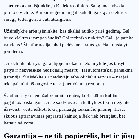
– nedvejodami išjunkite ją iš elektros tinklo. Saugumas visada
pirmoje vietoje. Kai kurie gedimai gali sukelti gaisrą ar elektros
smūgį, todėl geriau būti atsargiems.
Užsirašykite arba įsiminkite, kas tiksliai nutiko prieš gedimą. Gal
buvo elektros įtampos šuolis? Gal technika nukrito? Gal į ją pateko
vandens? Ši informacija labai padės meistrams greičiau nustatyti
problemą.
Jei technika dar yra garantijoje, niekada nebandykite jos taisyti
patys ir nekvieskite neoficialių meistrų. Tai automatiškai panaikina
garantiją. Susisiekite su pardavėju arba oficialiu servisu – net jei
teks palaukti, išsaugosite teisę į nemokamą remontą.
Šiauliuose yra nemažai remonto centrų, kurie siūlo skubios
pagalbos paslaugas. Jei be šaldytuvo ar skalbyklės tikrai negalite
išsiversti, verta ieškoti tokių paslaugų teikiančių įmonių. Tiesa,
skubus aptarnavimas paprastai kainuoja šiek tiek brangiau, bet
kartais tai verta.
Garantija – ne tik popierėlis, bet ir jūsų