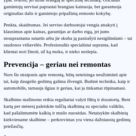
gamintojų servisai paprastai brangiau kainuoja, bet garantuoja
originalias dalis ir gamintojo pripažintą remonto kokybę.
Penkta, skaidrumas. Jei serviso darbuotojai vengia atsakyti į
klausimus apie kainas, garantijas ar darbo eigą, jei jums
nesuprantama sutartis arba jie skuba ją pasirašyti nesigilindami – tai
raudonos vėliavėlės. Profesionalūs specialistai supranta, kad
klientai nori žinoti, už ką moka, ir nieko neslepia.
Prevencija – geriau nei remontas
Nors šis straipsnis apie remontą, būtų neteisinga neužsiminti apie
tai, kaip daugelio gedimų galima išvengti. Buitinė technika, kaip ir
automobilis, tarnauja ilgiau ir geriau, kai ja tinkamai rūpinamasi.
Skalbimo mašinoms reikia reguliariai valyti filtrą ir dozatorių. Bent
kartą per mėnesį paleiskite tuščią skalbimą su specialiu valiklio,
kad pašalintumėte kalkių ir muilo nuosėdas. Netaisykite skalbinių
kiekviename skalbime – perkrovimas yra viena dažniausių gedimų
priežasčių.