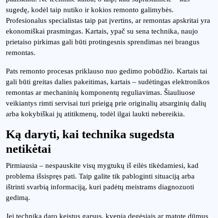
sugedę, kodėl taip nutiko ir kokios remonto galimybės.
Profesionalus specialistas taip pat įvertins, ar remontas apskritai yra
ekonomiškai prasmingas. Kartais, ypač su sena technika, naujo
prietaiso pirkimas gali būti protingesnis sprendimas nei brangus
remontas.
Pats remonto procesas priklauso nuo gedimo pobūdžio. Kartais tai
gali būti greitas dalies pakeitimas, kartais – sudėtingas elektronikos
remontas ar mechaninių komponentų reguliavimas. Šiauliuose
veikiantys rimti servisai turi prieigą prie originalių atsarginių dalių
arba kokybiškai jų atitikmenų, todėl ilgai laukti nebereikia.
Ką daryti, kai technika sugedsta
netikėtai
Pirmiausia – nespauskite visų mygtukų iš eilės tikėdamiesi, kad
problema išsispręs pati. Taip galite tik pabloginti situaciją arba
ištrinti svarbią informaciją, kuri padėtų meistrams diagnozuoti
gedimą.
Jei technika daro keistus garsus, kvepia degėsiais ar matote dūmus