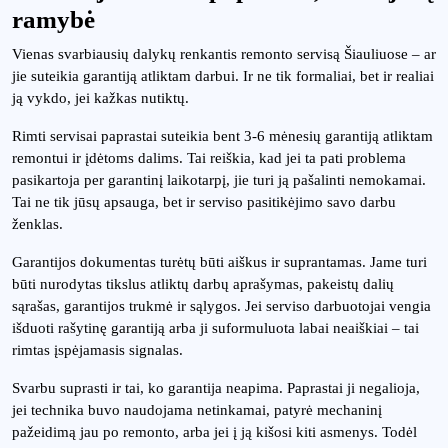
ramybė
Vienas svarbiausių dalykų renkantis remonto servisą Šiauliuose – ar
jie suteikia garantiją atliktam darbui. Ir ne tik formaliai, bet ir realiai
ją vykdo, jei kažkas nutiktų.
Rimti servisai paprastai suteikia bent 3-6 mėnesių garantiją atliktam
remontui ir įdėtoms dalims. Tai reiškia, kad jei ta pati problema
pasikartoja per garantinį laikotarpį, jie turi ją pašalinti nemokamai.
Tai ne tik jūsų apsauga, bet ir serviso pasitikėjimo savo darbu
ženklas.
Garantijos dokumentas turėtų būti aiškus ir suprantamas. Jame turi
būti nurodytas tikslus atliktų darbų aprašymas, pakeistų dalių
sąrašas, garantijos trukmė ir sąlygos. Jei serviso darbuotojai vengia
išduoti rašytinę garantiją arba ji suformuluota labai neaiškiai – tai
rimtas įspėjamasis signalas.
Svarbu suprasti ir tai, ko garantija neapima. Paprastai ji negalioja,
jei technika buvo naudojama netinkamai, patyrė mechaninį
pažeidimą jau po remonto, arba jei į ją kišosi kiti asmenys. Todėl