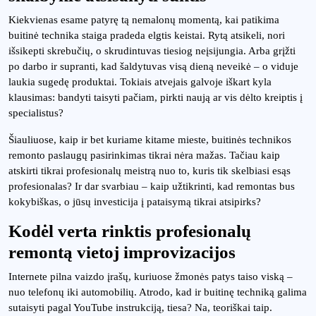
Kiekvienas esame patyrę tą nemalonų momentą, kai patikima
buitinė technika staiga pradeda elgtis keistai. Rytą atsikeli, nori
išsikepti skrebučių, o skrudintuvas tiesiog neįsijungia. Arba grįžti
po darbo ir supranti, kad šaldytuvas visą dieną neveikė – o viduje
laukia sugedę produktai. Tokiais atvejais galvoje iškart kyla
klausimas: bandyti taisyti pačiam, pirkti naują ar vis dėlto kreiptis į
specialistus?
Šiauliuose, kaip ir bet kuriame kitame mieste, buitinės technikos
remonto paslaugų pasirinkimas tikrai nėra mažas. Tačiau kaip
atskirti tikrai profesionalų meistrą nuo to, kuris tik skelbiasi esąs
profesionalas? Ir dar svarbiau – kaip užtikrinti, kad remontas bus
kokybiškas, o jūsų investicija į pataisymą tikrai atsipirks?
Kodėl verta rinktis profesionalų
remontą vietoj improvizacijos
Internete pilna vaizdo įrašų, kuriuose žmonės patys taiso viską –
nuo telefonų iki automobilių. Atrodo, kad ir buitinę techniką galima
sutaisyti pagal YouTube instrukciją, tiesa? Na, teoriškai taip.