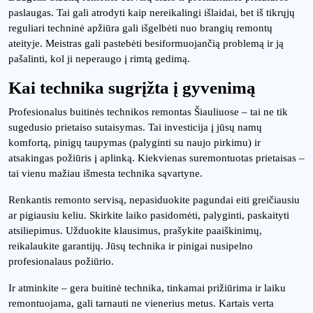
paslaugas. Tai gali atrodyti kaip nereikalingi išlaidai, bet iš tikrųjų
reguliari techninė apžiūra gali išgelbėti nuo brangių remontų
ateityje. Meistras gali pastebėti besiformuojančią problemą ir ją
pašalinti, kol ji neperaugo į rimtą gedimą.
Kai technika sugrįžta į gyvenimą
Profesionalus buitinės technikos remontas Šiauliuose – tai ne tik
sugedusio prietaiso sutaisymas. Tai investicija į jūsų namų
komfortą, pinigų taupymas (palyginti su naujo pirkimu) ir
atsakingas požiūris į aplinką. Kiekvienas suremontuotas prietaisas –
tai vienu mažiau išmesta technika sąvartyne.
Renkantis remonto servisą, nepasiduokite pagundai eiti greičiausiu
ar pigiausiu keliu. Skirkite laiko pasidomėti, palyginti, paskaityti
atsiliepimus. Užduokite klausimus, prašykite paaiškinimų,
reikalaukite garantijų. Jūsų technika ir pinigai nusipelno
profesionalaus požiūrio.
Ir atminkite – gera buitinė technika, tinkamai prižiūrima ir laiku
remontuojama, gali tarnauti ne vienerius metus. Kartais verta