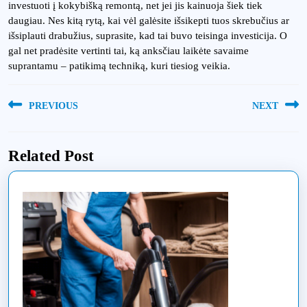
investuoti į kokybišką remontą, net jei jis kainuoja šiek tiek
daugiau. Nes kitą rytą, kai vėl galėsite išsikepti tuos skrebučius ar
išsiplauti drabužius, suprasite, kad tai buvo teisinga investicija. O
gal net pradėsite vertinti tai, ką anksčiau laikėte savaime
suprantamu – patikimą techniką, kuri tiesiog veikia.
Navigacija
PREVIOUS
NEXT
tarp
Previous
Next
įrašų
post:
post:
Related Post