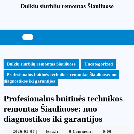
Skip
Dulkių siurblių remontas Šiauliuose
to
content
Skip
to
content
Dulkių siurblių remontas Šiauliuose
Uncategorized
Profesionalus buitinės technikos remontas Šiauliuose: nuo
diagnostikos iki garantijos
Profesionalus buitinės technikos
remontas Šiauliuose: nuo
diagnostikos iki garantijos
2026-
leka.lt
2026-05-07
leka.lt
0 Comment
0:00
|
|
|