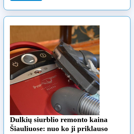
More
vizito
Dulkių siurblio remonto kaina
Dulkių
Šiauliuose: nuo ko ji priklauso