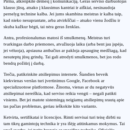
Pirma, atkreipkite dėmesį į komunikaciją. Geras serviso darbuotojas
klauso jūsų, atsako į klausimus kantriai ir aiškiai, nesinaudoja
pernelyg technine kalba. Jei jums skambina meistras ir kalba taip,
kad nieko nesuprantate, arba atvirkščiai – atsako vienu žodžiu ir
skuba kažkur bėgti, tai nėra geras ženklas.
Antra, profesionalumas matosi iš smulkmenų. Meistras turi
tvarkingas darbo priemones, atvažiuoja laiku (arba bent jau įspėja,
jei vėluoja), apsiauna antbačius ar pakloja apsauginę medžiagą, kad
nesuteptų jūsų grindų. Tai gali atrodyti smulkmenos, bet jos rodo
bendrą požiūrį į darbą.
Trečia, patikrinkite atsiliepimus internete. Šiandien beveik
kiekvienas verslas turi įvertinimus Google, Facebook ar
specializuotose platformose. Žinoma, vienas ar du negatyvūs
atsiliepimai nereiškia, kad serviso reikia vengti – negali patikti
visiems. Bet jei matote sistemingą neigiamų atsiliepimų srautą apie
tas pačias problemas, geriau ieškokite kito varianto.
Ketvirta, sertifikatai ir licencijos. Rimti servisai turi teisę dirbti su
tam tikrų gamintojų technika ir yra išėję atitinkamus mokymus. Tai
ypač svarbu, jei turite brangią ar specifinę techniką. Oficialūs