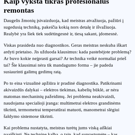
Kaip vyksta tikras profesionalus
remontas
Daugelis žmonių įsivaizduoja, kad meistras atvažiuoja, pažiūri į
sugedusią techniką, pakeičia kokią nors detalę ir išvažiuoja.
Realybė yra šiek tiek sudėtingesnė ir, tiesą sakant, įdomesnė.
Viskas prasideda nuo diagnostikos. Geras meistras neskuba iškart
ardyti prietaiso. Jis užduoda klausimus: kada pastebėjote problemą?
Ar buvo kokie neįprasti garsai? Ar technika veikė normaliai prieš
tai? Šie klausimai nėra tik mandagumo forma – jie padeda
susiaurinti galimų gedimų ratą.
Po to eina vizualinė apžiūra ir pradinė diagnostika. Patikrinami
akivaizdūs dalykai – elektros tiekimas, kabelių būklė, ar nėra
matomas mechaninių pažeidimų. Jei problema neakivaizdi,
naudojama specialioji įranga: multimetrai elektros grandinėms
tikrinti, termometrai temperatūrai matuoti, manometrai slėgiui
šaldymo sistemose tikrinti.
Kai problema nustatyta, meistras turėtų jums viską aiškiai
paaiškinti. Ne technine kalba, o taip, kad suprastumėte – kas