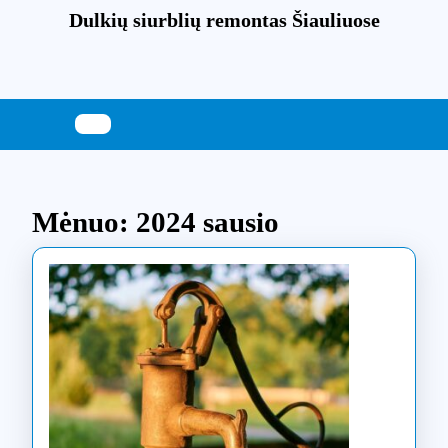
Skip
Dulkių siurblių remontas Šiauliuose
to
content
Skip
to
content
Mėnuo:
2024 sausio