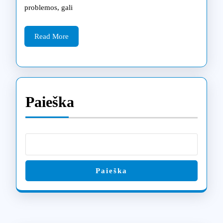
remontui
problemos, gali
Šiauliuose
Read
Read More
More
Paieška
Paieška