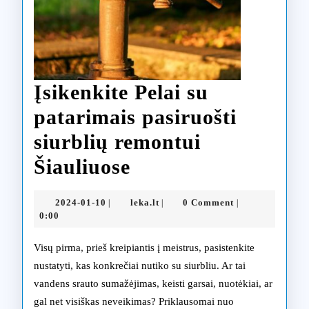
Įsikenkite Pelai su
patarimais pasiruošti
siurblių remontui
Įsikenkite
Šiauliuose
Pelai
2024-
leka.lt
2024-01-10
leka.lt
0 Comment
|
|
|
su
01-
0:00
10
patarimais
Visų pirma, prieš kreipiantis į meistrus, pasistenkite
pasiruošti
nustatyti, kas konkrečiai nutiko su siurbliu. Ar tai
vandens srauto sumažėjimas, keisti garsai, nuotėkiai, ar
siurblių
gal net visiškas neveikimas? Priklausomai nuo