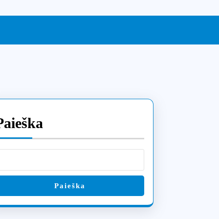
Paieška
ų
ių
Paieška
ugų