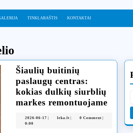
GALERIJA
TINKLARAŠTIS
KONTAKTAI
lio
Šiaulių buitinių
paslaugų centras:
kokias dulkių siurblių
Šiauli
markes remontuojame
buitin
2026-
leka.lt
2026-06-17
leka.lt
0 Comment
|
|
|
pasla
06-
0:00
17