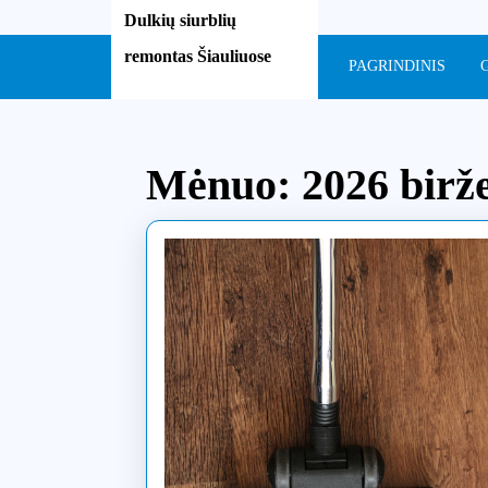
Skip
Dulkių siurblių
to
remontas Šiauliuose
content
PAGRINDINIS
Skip
to
content
Mėnuo:
2026 birže