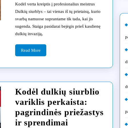
centra
Kodėl verta kreiptis į profesionalius meistrus
kokia
Dulkių siurblys – tai vienas iš tų prietaisų, kurio
svarbą namuose suprantame tik tada, kai jis
dulki
sugenda. Staiga pasidarai bejėgis prieš kasdienę
siurbl
dulkių invaziją,
p
marke
Read
remon
Read More
More
d
d
Kodėl dulkių siurblio
variklis perkaista:
pagrindinės priežastys
p
ir sprendimai