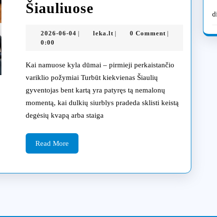
Kodėl
Šiauliuose
d
dulkių
2026-
leka.lt
2026-06-04
leka.lt
0 Comment
|
|
|
siurblio
06-
0:00
04
variklis
Kai namuose kyla dūmai – pirmieji perkaistančio
perkaista:
variklio požymiai Turbūt kiekvienas Šiaulių
gyventojas bent kartą yra patyręs tą nemalonų
pagrindinės
momentą, kai dulkių siurblys pradeda sklisti keistą
priežastys
degėsių kvapą arba staiga
ir
Read
sprendimai
Read More
More
Šiauliuose