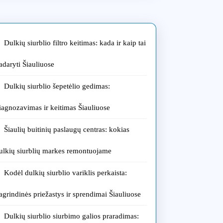
s:
s
ų
Dulkių siurblio filtro keitimas: kada ir kaip tai
ių
adaryti Šiauliuose
s
Dulkių siurblio šepetėlio gedimas:
tuojame
iagnozavimas ir keitimas Šiauliuose
Šiaulių buitinių paslaugų centras: kokias
ulkių siurblių markes remontuojame
Kodėl dulkių siurblio variklis perkaista:
agrindinės priežastys ir sprendimai Šiauliuose
Dulkių siurblio siurbimo galios praradimas: