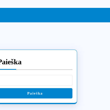
Paieška
,
Paieška