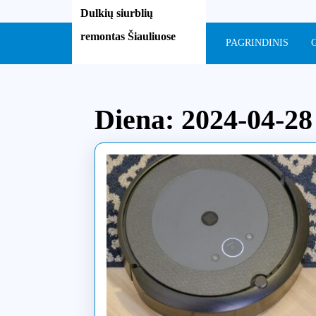
Skip
Dulkių siurblių
to
remontas Šiauliuose
content
PAGRINDINIS
Skip
to
content
Diena:
2024-04-28