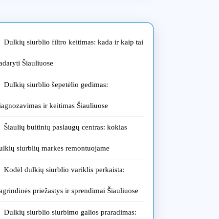
ių
Dulkių siurblio filtro keitimas: kada ir kaip tai
adaryti Šiauliuose
Dulkių siurblio šepetėlio gedimas:
e
iagnozavimas ir keitimas Šiauliuose
Šiaulių buitinių paslaugų centras: kokias
ulkių siurblių markes remontuojame
Kodėl dulkių siurblio variklis perkaista:
agrindinės priežastys ir sprendimai Šiauliuose
Dulkių siurblio siurbimo galios praradimas: