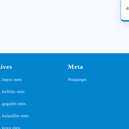
d
ives
Meta
 liepos mėn.
Prisijungti
 birželio mėn.
. gegužės mėn.
 balandžio mėn.
. kovo mėn.