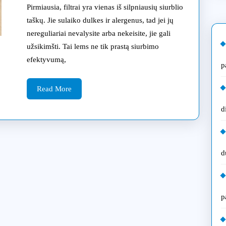
dažniaus
Pirmiausia, filtrai yra vienas iš silpniausių siurblio
dulkių
taškų. Jie sulaiko dulkes ir alergenus, tad jei jų
nereguliariai nevalysite arba nekeisite, jie gali
siurblių
užsikimšti. Tai lems ne tik prastą siurbimo
gedimų
efektyvumą,
p
remonto
Read
Šiauliuos
Read More
More
d
d
p