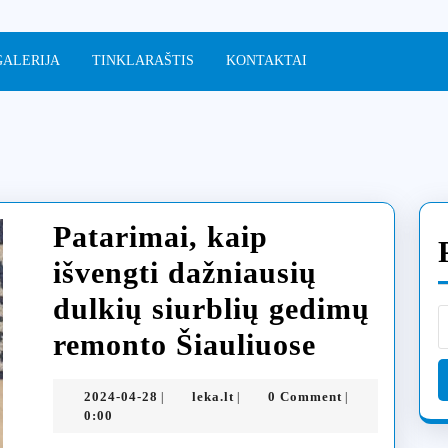
GALERIJA
TINKLARAŠTIS
KONTAKTAI
Patarimai, kaip
išvengti dažniausių
dulkių siurblių gedimų
Patarimai
remonto Šiauliuose
kaip
2024-
leka.lt
2024-04-28
leka.lt
0 Comment
|
|
|
išvengti
04-
0:00
28