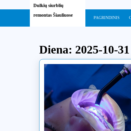
Skip
Dulkių siurblių
to
remontas Šiauliuose
content
PAGRINDINIS
Skip
to
content
Diena:
2025-10-31