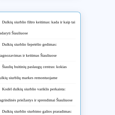
Dulkių siurblio filtro keitimas: kada ir kaip tai
adaryti Šiauliuose
Dulkių siurblio šepetėlio gedimas:
iagnozavimas ir keitimas Šiauliuose
Šiaulių buitinių paslaugų centras: kokias
ulkių siurblių markes remontuojame
Kodėl dulkių siurblio variklis perkaista:
agrindinės priežastys ir sprendimai Šiauliuose
Dulkių siurblio siurbimo galios praradimas: