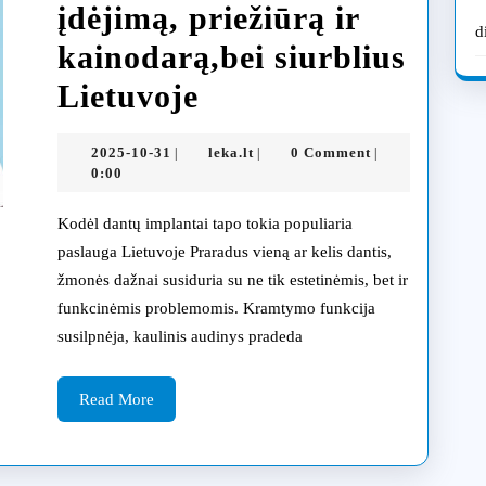
įdėjimą, priežiūrą ir
d
kainodarą,bei siurblius
Implantacija.lt
Lietuvoje
klinika:
2025-
leka.lt
2025-10-31
leka.lt
0 Comment
|
|
|
išsamus
10-
0:00
31
gidas
Kodėl dantų implantai tapo tokia populiaria
apie
paslauga Lietuvoje Praradus vieną ar kelis dantis,
žmonės dažnai susiduria su ne tik estetinėmis, bet ir
dantų
funkcinėmis problemomis. Kramtymo funkcija
implantų
susilpnėja, kaulinis audinys pradeda
įdėjimą,
Read
priežiūrą
Read More
More
ir
kainodarą,bei