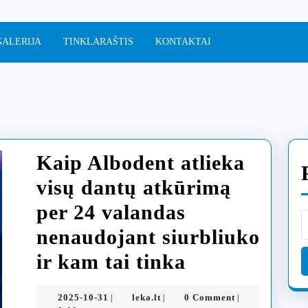
GALERIJA
TINKLARAŠTIS
KONTAKTAI
Kaip Albodent atlieka
visų dantų atkūrimą
per 24 valandas
nenaudojant siurbliuko
Kaip
ir kam tai tinka
Albodent
2025-
leka.lt
2025-10-31
leka.lt
0 Comment
|
|
|