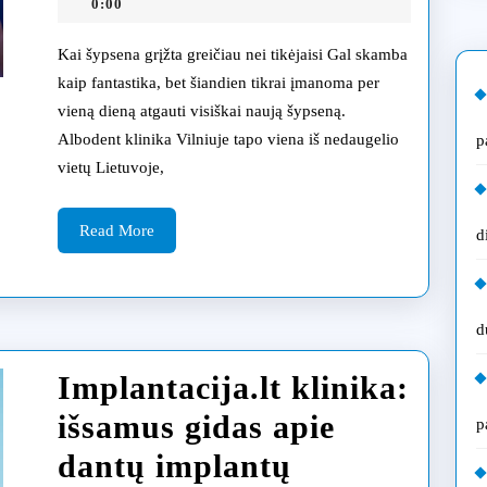
atlieka
10-
0:00
31
visų
Kai šypsena grįžta greičiau nei tikėjaisi Gal skamba
dantų
kaip fantastika, bet šiandien tikrai įmanoma per
vieną dieną atgauti visiškai naują šypseną.
atkūrimą
Albodent klinika Vilniuje tapo viena iš nedaugelio
p
per
vietų Lietuvoje,
24
Read
valandas
Read More
d
More
nenaudojant
siurbliuko
d
ir
Implantacija.lt klinika:
kam
išsamus gidas apie
p
tai
dantų implantų
tinka