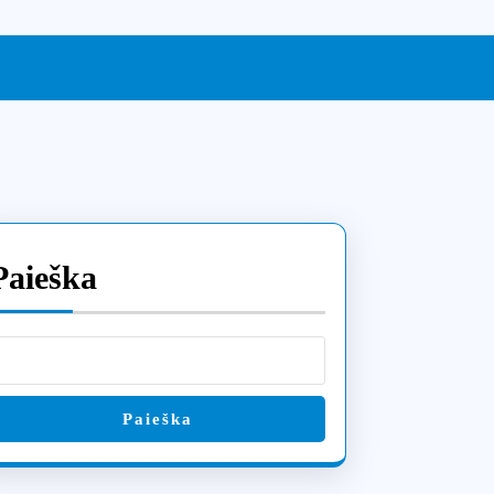
Paieška
Paieška