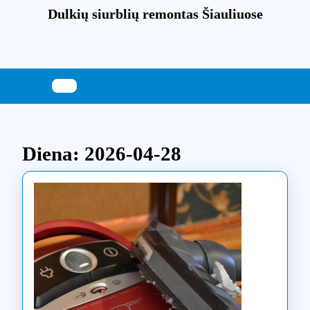
Skip
Dulkių siurblių remontas Šiauliuose
to
content
Skip
to
content
Diena:
2026-04-28