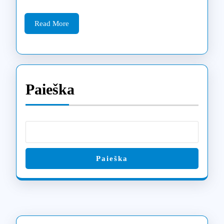
remonto
galimybės
Read
Read More
More
Šiauliuose
Paieška
Paieška