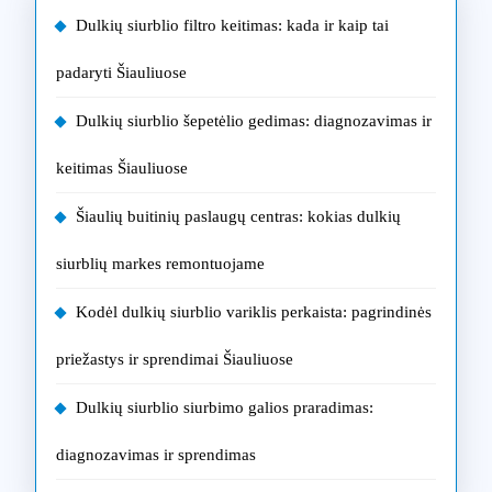
Dulkių siurblio filtro keitimas: kada ir kaip tai
padaryti Šiauliuose
Dulkių siurblio šepetėlio gedimas: diagnozavimas ir
keitimas Šiauliuose
Šiaulių buitinių paslaugų centras: kokias dulkių
siurblių markes remontuojame
Kodėl dulkių siurblio variklis perkaista: pagrindinės
priežastys ir sprendimai Šiauliuose
Dulkių siurblio siurbimo galios praradimas:
diagnozavimas ir sprendimas