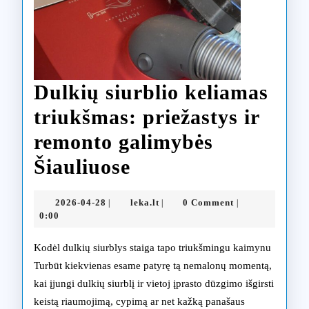
Dulkių siurblio keliamas
triukšmas: priežastys ir
remonto galimybės
Dulkių
Šiauliuose
siurblio
2026-
leka.lt
2026-04-28
leka.lt
0 Comment
|
|
|
keliamas
04-
0:00
28
triukšmas:
Kodėl dulkių siurblys staiga tapo triukšmingu kaimynu
priežastys
Turbūt kiekvienas esame patyrę tą nemalonų momentą,
kai įjungi dulkių siurblį ir vietoj įprasto dūzgimo išgirsti
ir
keistą riaumojimą, cypimą ar net kažką panašaus